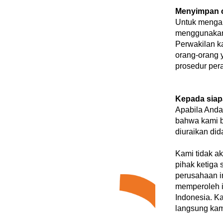
Menyimpan c
Untuk menga
menggunakan 
Perwakilan ka
orang-orang y
prosedur per
Kepada siap
Apabila Anda
bahwa kami b
diuraikan did
Kami tidak a
pihak ketiga
perusahaan i
memperoleh ij
Indonesia. K
langsung kam