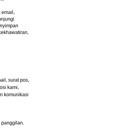
 email,
unjungi
enyimpan
kekhawatiran,
l, surat pos,
osi kami,
an komunikasi
 panggilan.