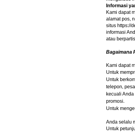
Informasi y
Kami dapat m
alamat pos, n
situs
https://
informasi An
atau berparti
Bagaimana P
Kami dapat m
Untuk mempr
Untuk berkom
telepon, pesa
kecuali Anda
promosi.
Untuk mengel
Anda selalu m
Untuk petunju