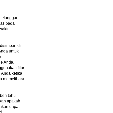
 pelanggan
atas pada
 waktu.
 disimpan di
Anda untuk
k
ne Anda.
gunakan fitur
 Anda ketika
ta memelihara
beri tahu
skan apakah
 akan dapat
i.