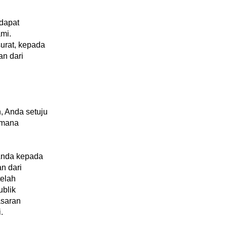
dapat
mi.
surat, kepada
an dari
, Anda setuju
imana
Anda kepada
n dari
telah
ublik
asaran
.