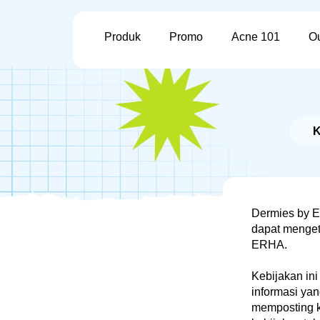
Kebijakan Privasi
Main navigation
Produk
Promo
Acne 101
Ou
Kami menemukan 30 hasil untuk ka
"Serum”
K
Dermies by E
dapat mengeta
ERHA.
Kebijakan in
informasi yan
memposting k