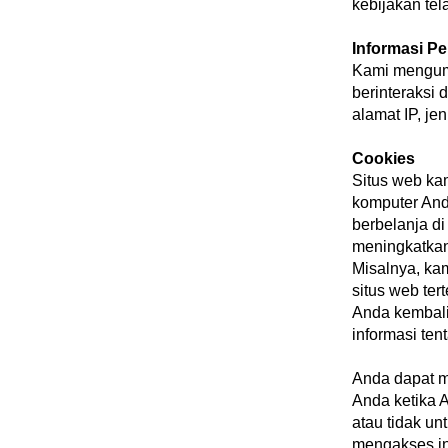
kebijakan te
Informasi P
Kami mengump
berinteraksi
alamat IP, je
Cookies
Situs web ka
komputer And
berbelanja d
meningkatkan
Misalnya, ka
situs web ter
Anda kembali
informasi te
Anda dapat m
Anda ketika 
atau tidak u
mengakses in