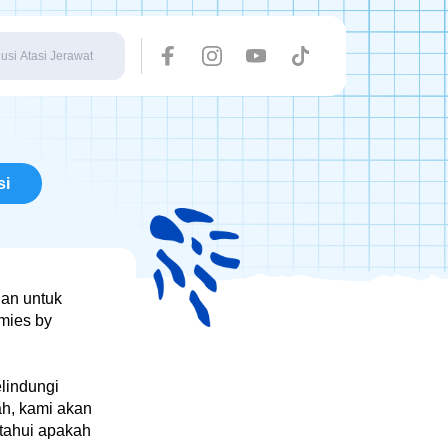
Pencarian Populer
Skincare
si
Breakout
Toner
Pencarian Terakhir
gan untuk
Facial
rmies by
Wajah
lindungi
ah, kami akan
etahui apakah