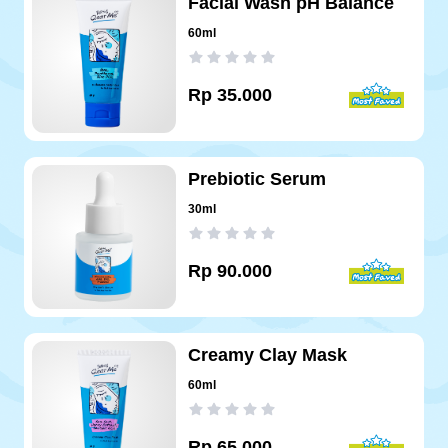
Facial Wash pH Balance
60ml
Rp
35.000
Prebiotic Serum
30ml
Rp
90.000
Creamy Clay Mask
60ml
Rp
65.000