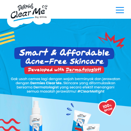
Main navigation
Kami menemukan 30 hasil untuk kata
Produk
"Serum”
Promo
Acne 101
Our Story