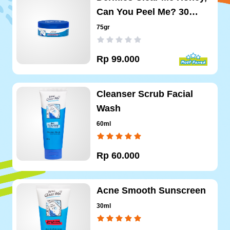
Can You Peel Me? 30
Pads
75gr
Rp
99.000
Cleanser Scrub Facial
Wash
60ml
Rp
60.000
Acne Smooth Sunscreen
30ml