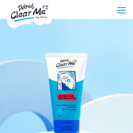
Main navigation
Kami menemukan 30 hasil untuk kata
Produk
"Serum”
Promo
Acne 101
Our Story