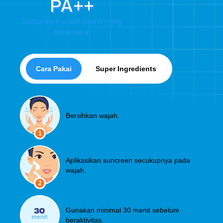
PA++
Sunscreen untuk kamu yang
berjerawat
Cara Pakai
Super Ingredients
Bersihkan wajah.
1
Aplikasikan suncreen secukupnya pada
wajah.
2
Gunakan minimal 30 menit sebelum
beraktivitas.