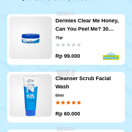
Dermies Clear Me Honey,
Can You Peel Me? 30
Pads
75gr
Rp
99.000
Cleanser Scrub Facial
Wash
60ml
Rp
60.000