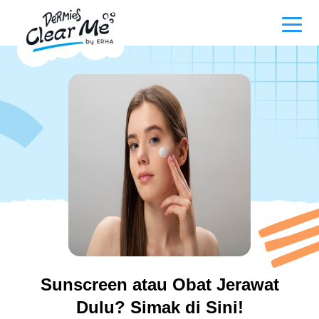
Main navigation
Kami menemukan 30 hasil untuk kata
Produk
"Serum”
Promo
Acne 101
Sunscreen atau Obat Jerawat
Our Story
Dulu? Simak di Sini!